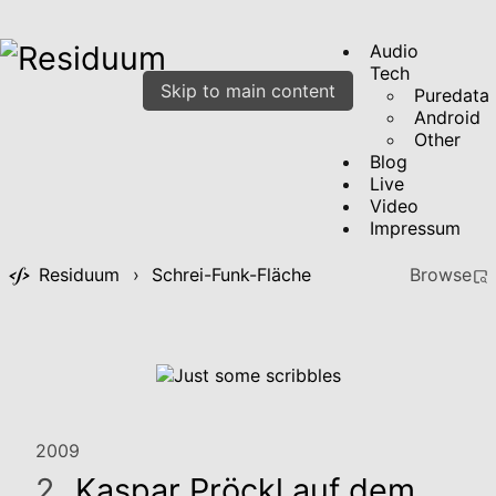
Audio
Tech
Skip to main content
Puredata
Android
Other
Blog
Live
Video
Impressum
Residuum
›
Schrei-Funk-Fläche
Browse
2009
2.
Kaspar Pröckl auf dem